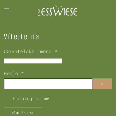
Přejít na hlavní obsah
Vítejte na
Uživatelské jméno
*
Heslo
*
ZOBRAZ
Pamatuj si mě
PŘIHLÁSIT SE